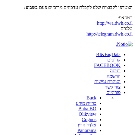
הצטרפו לקבוצות שלנו לקבלת עדכונים מרוכזים פעם
בשבוע:
ווטסאפ:
http://wa.dwh.co.il
טלגרם:
http://telegram.dwh.co.il
BI&BigData
קורסים
FACEBOOK
כניסה
הרשמה
הצהרת נגישות
צור קשר
פורומים
Back
כריית מידע
Baba BO
Qlikview
Cognos
אלדד הרץ
Panorama