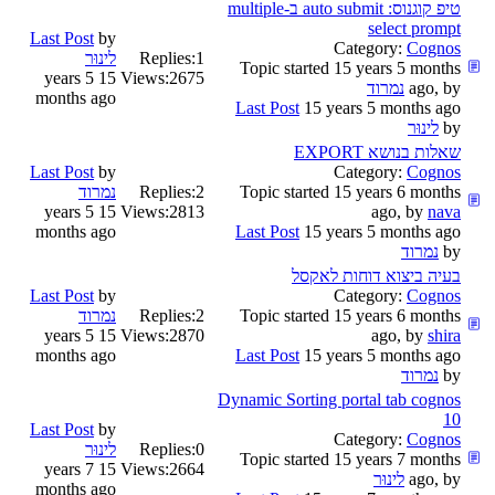
טיפ קוגנוס: auto submit ב-multiple
select prompt
Last Post
by
Category:
Cognos
1
Replies:
לינוּר
Topic started 15 years 5 months
15 years 5
Views:
2675
ago, by
נמרוד
months ago
Last Post
15 years 5 months ago
by
לינוּר
שאלות בנושא EXPORT
Last Post
by
Category:
Cognos
Topic started 15 years 6 months
2
Replies:
נמרוד
15 years 5
Views:
2813
ago, by
nava
months ago
Last Post
15 years 5 months ago
by
נמרוד
בעיה ביצוא דוחות לאקסל
Last Post
by
Category:
Cognos
Topic started 15 years 6 months
2
Replies:
נמרוד
15 years 5
Views:
2870
ago, by
shira
months ago
Last Post
15 years 5 months ago
by
נמרוד
Dynamic Sorting portal tab cognos
10
Last Post
by
Category:
Cognos
0
Replies:
לינוּר
Topic started 15 years 7 months
15 years 7
Views:
2664
ago, by
לינוּר
months ago