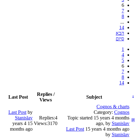
6
7
8
...
14
הבא
סיום
1
4
5
6
7
8
14
Replies /
Last Post
Subject
Views
Cognos & charts
Last Post
by
Category:
Cognos
Stanislav
Replies:
4
Topic started 15 years 4 months
15 years 4
Views:
3170
ago, by
Stanislav
months ago
Last Post
15 years 4 months ago
by
Stanislav