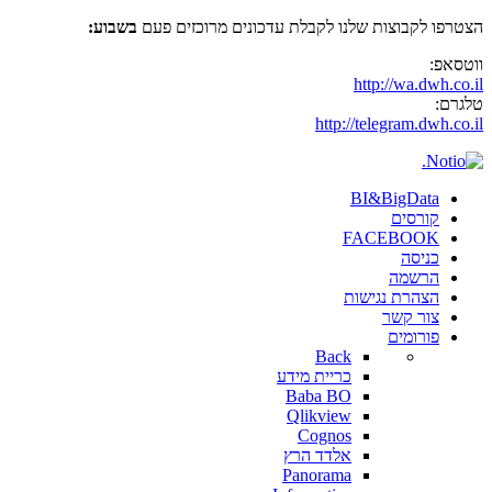
הצטרפו לקבוצות שלנו לקבלת עדכונים מרוכזים פעם
בשבוע:
ווטסאפ:
http://wa.dwh.co.il
טלגרם:
http://telegram.dwh.co.il
BI&BigData
קורסים
FACEBOOK
כניסה
הרשמה
הצהרת נגישות
צור קשר
פורומים
Back
כריית מידע
Baba BO
Qlikview
Cognos
אלדד הרץ
Panorama