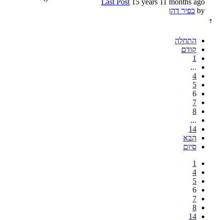
Last Post
15 years 11 months ago
by
כפיר דהן
התחלה
קודם
1
...
4
5
6
7
8
...
14
הבא
סיום
1
4
5
6
7
8
14