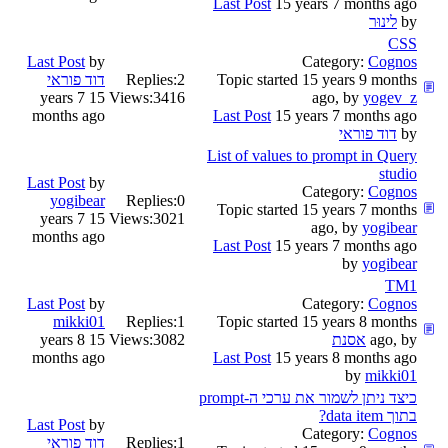
Last Post
15 years 7 months ago
by
לינוּר
CSS
Last Post
by
Category:
Cognos
Topic started 15 years 9 months
2
Replies:
דוד פוראי
15 years 7
Views:
3416
ago, by
yogev_z
months ago
Last Post
15 years 7 months ago
by
דוד פוראי
List of values to prompt in Query
studio
Last Post
by
Category:
Cognos
yogibear
Replies:
0
Topic started 15 years 7 months
15 years 7
Views:
3021
ago, by
yogibear
months ago
Last Post
15 years 7 months ago
by
yogibear
TM1
Last Post
by
Category:
Cognos
mikki01
Replies:
1
Topic started 15 years 8 months
ago, by
אסנת
3082
Views:
15 years 8
months ago
Last Post
15 years 8 months ago
by
mikki01
כיצד ניתן לשמור את ערכי ה-prompt
בתוך data item?
Last Post
by
Category:
Cognos
1
Replies:
דוד פוראי