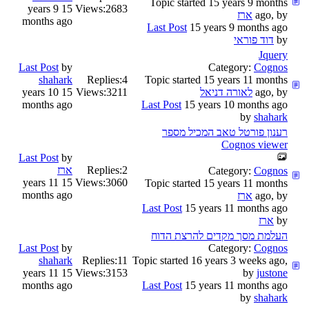
Topic started 15 years 9 months
15 years 9
Views:
2683
ago, by
ארז
months ago
Last Post
15 years 9 months ago
by
דוד פוראי
Jquery
Last Post
by
Category:
Cognos
shahark
Replies:
4
Topic started 15 years 11 months
ago, by
לאורה דניאל
3211
Views:
15 years 10
months ago
Last Post
15 years 10 months ago
by
shahark
רענון פורטל טאב המכיל מספר
Cognos viewer
Last Post
by
2
Replies:
ארז
Category:
Cognos
15 years 11
Views:
3060
Topic started 15 years 11 months
months ago
ago, by
ארז
Last Post
15 years 11 months ago
by
ארז
העלמת מסך מקדים להרצת הדוח
Last Post
by
Category:
Cognos
shahark
Replies:
11
Topic started 16 years 3 weeks ago,
15 years 11
Views:
3153
by
justone
months ago
Last Post
15 years 11 months ago
by
shahark