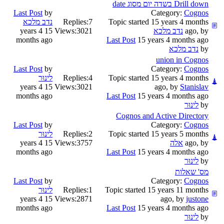
Drill down בשדה יום מסוג date
Last Post
by
Category:
Cognos
Topic started 15 years 4 months
7
Replies:
נדב מלכא
ago, by
נדב מלכא
3021
Views:
15 years 4
months ago
Last Post
15 years 4 months ago
by
נדב מלכא
union in Cognos
Last Post
by
Category:
Cognos
Topic started 15 years 4 months
4
Replies:
לינוּר
15 years 4
Views:
3021
ago, by
Stanislav
months ago
Last Post
15 years 4 months ago
by
לינוּר
Cognos and Active Directory
Last Post
by
Category:
Cognos
Topic started 15 years 5 months
2
Replies:
לינוּר
ago, by
אלה
3757
Views:
15 years 4
months ago
Last Post
15 years 4 months ago
by
לינוּר
מס' שאלות
Last Post
by
Category:
Cognos
Topic started 15 years 11 months
1
Replies:
לינוּר
15 years 4
Views:
2871
ago, by
justone
months ago
Last Post
15 years 4 months ago
by
לינוּר