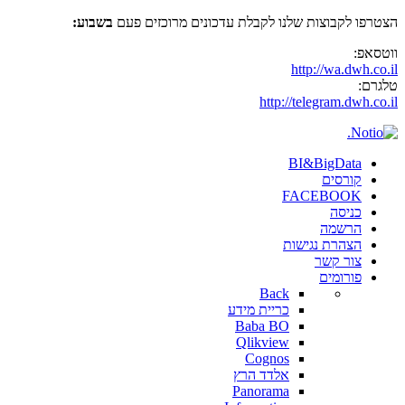
הצטרפו לקבוצות שלנו לקבלת עדכונים מרוכזים פעם
בשבוע:
ווטסאפ:
http://wa.dwh.co.il
טלגרם:
http://telegram.dwh.co.il
BI&BigData
קורסים
FACEBOOK
כניסה
הרשמה
הצהרת נגישות
צור קשר
פורומים
Back
כריית מידע
Baba BO
Qlikview
Cognos
אלדד הרץ
Panorama