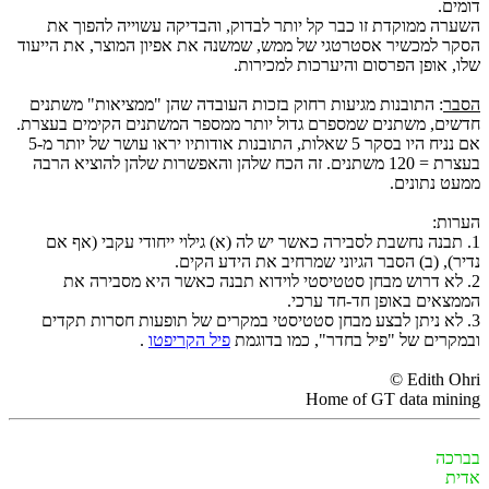
דומים.
השערה ממוקדת זו כבר קל יותר לבדוק, והבדיקה עשוייה להפוך את
הסקר למכשיר אסטרטגי של ממש, שמשנה את אפיון המוצר, את הייעוד
שלו, אופן הפרסום והיערכות למכירות.
הסבר
: התובנות מגיעות רחוק בזכות העובדה שהן "ממציאות" משתנים
חדשים, משתנים שמספרם גדול יותר ממספר המשתנים הקימים בעצרת.
אם נניח היו בסקר 5 שאלות, התובנות אודותיו יראו עושר של יותר מ-5
בעצרת = 120 משתנים. זה הכח שלהן והאפשרות שלהן להוציא הרבה
ממעט נתונים.
הערות:
1. תבנה נחשבת לסבירה כאשר יש לה (א) גילוי ייחודי עקבי (אף אם
נדיר), (ב) הסבר הגיוני שמרחיב את הידע הקים.
2. לא דרוש מבחן סטטיסטי לוידוא תבנה כאשר היא מסבירה את
הממצאים באופן חד-חד ערכי.
3. לא ניתן לבצע מבחן סטטיסטי במקרים של תופעות חסרות תקדים
ובמקרים של "פיל בחדר", כמו בדוגמת
פיל הקריפטו
.
Edith Ohri ©
Home of GT data mining
בברכה
אדית