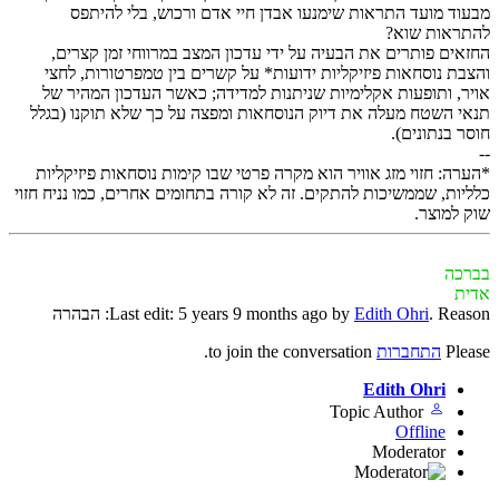
מבעוד מועד התראות שימנעו אבדן חיי אדם ורכוש, בלי להיתפס
להתראות שוא?
החזאים פותרים את הבעיה על ידי עדכון המצב במרווחי זמן קצרים,
והצבת נוסחאות פיזיקליות ידועות* על קשרים בין טמפרטורות, לחצי
אויר, ותופעות אקלימיות שניתנות למדידה; כאשר העדכון המהיר של
תנאי השטח מעלה את דיוק הנוסחאות ומפצה על כך שלא תוקנו (בגלל
חוסר בנתונים).
--
*הערה: חזוי מזג אוויר הוא מקרה פרטי שבו קימות נוסחאות פיזיקליות
כלליות, שממשיכות להתקים. זה לא קורה בתחומים אחרים, כמו נניח חזוי
שוק למוצר.
בברכה
אדית
. Reason: הבהרה
Edith Ohri
Last edit: 5 years 9 months ago by
Please
התחברות
to join the conversation.
Edith Ohri
Topic Author
Offline
Moderator