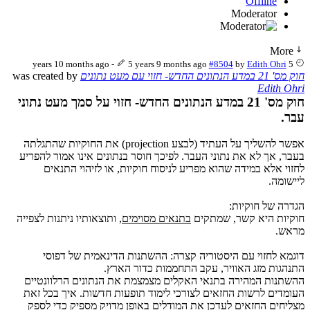
Offline
Moderator
More
-
5 years 9 months ago
#8504
by
Edith Ohri
5 years 10 months ago
חוק מס' 21 במדע הנתונים החדש- חזוי עם מעט נתונים
was created by
Edith Ohri
חוק מס' 21 במדע הנתונים החדש- חזוי על סמך מעט נתוני
עבר.
אפשר להשליך על העתיד (לבצע projection) את החוקיות שהתגלתה
בעבר, אך לא את נתוני העבר. לפיכך חוסר בנתונים אינו אמור להפריע
לחזוי אלא במידה שהוא מפריע לניסוח חוקיות, או לזיהוי התנאים
ליישומה.
הגדרה של חוקיות:
חוקיות היא קשר, שמתקים
בתנאים מסוימים
, ותוצאותיו ניתנות לצפייה
מראש.
דוגמא לחזוי עם היסטוריה קצרה: ההשתנות הדינאמית של דפוסי
התנהגות מזג האוויר, עקב התחממות כדור הארץ.
ההשתנות המהירה בתנאי האקלים מצמצמת את הנתונים הרלוונטיים
העומדים לרשות החזאים לצורכי לימוד תופעות חדשות. איך בכל זאת
מצליחים החזאים לעדכן את המודלים באופן מדויק מספיק כדי לספק