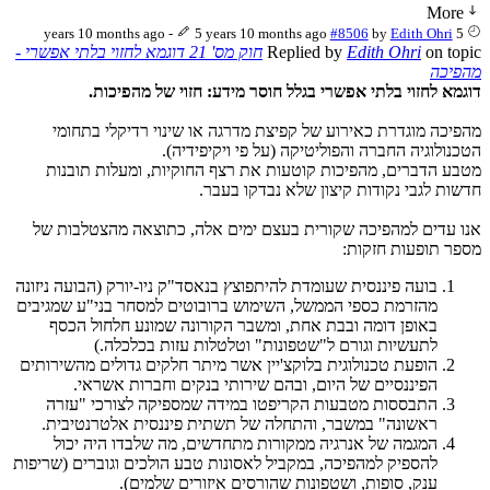
More
-
5 years 10 months ago
#8506
by
Edith Ohri
5 years 10 months ago
on topic
Edith Ohri
Replied by
חוק מס' 21 דוגמא לחזוי בלתי אפשרי -
מהפיכה
דוגמא לחזוי בלתי אפשרי בגלל חוסר מידע: חזוי של מהפיכות.
מהפיכה מוגדרת כאירוע של קפיצת מדרגה או שינוי רדיקלי בתחומי
הטכנולוגיה החברה והפוליטיקה (על פי ויקיפידיה).
מטבע הדברים, מהפיכות קוטעות את רצף החוקיות, ומעלות תובנות
חדשות לגבי נקודות קיצון שלא נבדקו בעבר.
אנו עדים למהפיכה שקורית בעצם ימים אלה, כתוצאה מהצטלבות של
מספר תופעות חזקות:
בועה פיננסית שעומדת להיתפוצץ בנאסד"ק ניו-יורק (הבועה ניזונה
מהזרמת כספי הממשל, השימוש ברובוטים למסחר בני"ע שמגיבים
באופן דומה ובבת אחת, ומשבר הקורונה שמונע חלחול הכסף
לתעשיות וגורם ל"שטפונות" וטלטלות עזות בכלכלה.)
הופעת טכנולוגית בלוקצ'יין אשר מיתר חלקים גדולים מהשירותים
הפיננסיים של היום, ובהם שירותי בנקים וחברות אשראי.
התבססות מטבעות הקריפטו במידה שמספיקה לצורכי "עזרה
ראשונה" במשבר, והתחלה של תשתית פיננסית אלטרנטיבית.
המגמה של אנרגיה ממקורות מתחדשים, מה שלבדו היה יכול
להספיק למהפיכה, במקביל לאסונות טבע הולכים וגוברים (שריפות
ענק, סופות, ושטפונות שהורסים איזורים שלמים).