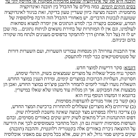
תובנה היא סוג של אינדוקציה שנובע מהכללת מסקנות או מהיסק לוגי על
בסיס חוקים קימים.
כמה מילים על ההבדל בין תובנה ואינדוקציה
מתמטית: תובנה מציעה כיוון שעדיין טעון בדיקה, זאת בניגוד לאינדוקציה
שטוענת לנכונות הדברים. יש מאחורי ההבדל הזה הרבה פילוסופיה של
המדע, שאסכם בקצרה כך: למדע הנתונים אין יומרה למצוא נוסחאות
לעולמינו, וגם אין לו המותרות של בחירת נושאים לניתוח נתונים... מה שכן
יש לו זה (על רגל אחת) דרך להתמקד בדפוסים מענינים ולנתח מה שקורה
בהם וביניהם.
איך התבנות עוזרות? הן מנסחות עבורינו השערות, ועם השערות דורות
של סטטיסטיקאים כבר למדו להתעסק.
דוגמא
: סקר דרישות למוצר חדש.
הסקר נניח מכיל שאלות על מוצרים שנמצאים בשוק, הרגלי שימוש,
חסרונות, העלויות הכרוכות במוצרים קימים, ומידת הענין במוצר החדש.
השאלות נועדו לעזור ליזמים לתמחר ולתכנן פיצ'רס במוצר החדש, ואכן הן
מבצעות את המבוקש. אך הן מגלות עוד משהו שלא שאלו במישרין.
בדוגמא זו המשהו הנוסף נניח הוא
(א) קשר בין אזור מגורים להעדפות מסוימות,
(ב) שירותים (לא מוצרים) שעלולים להתחרות ברכישת המצר החדש,
(ג) צריכה גדולה במפתיע מצד קבוצה שאינה נחשבת למובילת שוק.
דפוס ההתנהגות הנ"ל מתאים לשוק ידוע שקים באזורים מסוימים, ובהם
העדפות מסוימות ידועות גם הן. הכל מתחבר כשמוסיפים לכך את הידיעה
על ההוצאה ניכרת באזורים אלה בקטגוריה רלוונטית, וההבנה (תובנה)
שקים ביקוש סמוי גדול, לא רק שם, אלא בכל מקום עם מאפיני אוכלוסיה