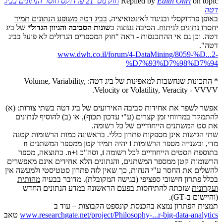
on topic
Edith Ohri
Replied by
חוק מס' 21 פרדוקס חוסר הנתונים בביג
דטה
באופן פרדוקסלי ובניגוד לאינטואיציה,
בביג דטה משופע הנתונים תמיד
יחסרו נתונים לניתוח
. הסיבה נעוצה ב
שונות הסביבה והגיוון הגדול
* של ביג
דטה. וכן גם אי ההתכנסות - ראה "חוק המספרים הגדולים לא פועל בביג
דטה".
www.dwh.co.il/forum/4-DataMining/8059-%D...2-
%D7%93%D7%98%D7%94
* התכונות שנחשבות למאפינות של ביג דטה: Volume, Variability,
Velocity or Volatility, Veracity - VVVV.
אפשר לשפר את אחידות סביבה האירועים של ביג דטה בשתי צורות: (א)
להתמקד במרווחי זמן קצרים (ע"י עדכון תכוף), או (ב) להוסיף לנתונים
את סט המשתנים הייחודיים של כל רשומה.
שתי הגישות אינן מספקות פתרון כללי. בראשונה כמות הרשומות קטנה
מדי, ובשנייה מספר הרשומות i יהיה תמיד קטן ממספר המשתנים n
בתוספת הסטים הייחודיים לכל רשומה i, וסה"כ n+i. כתוצאה, מספר
הרשומות קטן ממספר המשתנים, והנתונים הלא אחידים אינם מאפשרים
להשלים את החסר ע"י הנחות, כך שאין לזה פתרון סטטיסטי ולמעשה אין
בכלל פתרון חישובי ספציפי (בגישה המקובלת). מדובר בבעיה
מהותית
ועקרונית
שזכתה להתיחסות בפעם הראשונה במדע הנתונים החדש
(והיישום ב-GT).
תמצית הפתרון נמצא בהכנסת קונספט הקבוצות – עוד ב
www.researchgate.net/project/Philosophy-...r-big-data-analytics
טאב