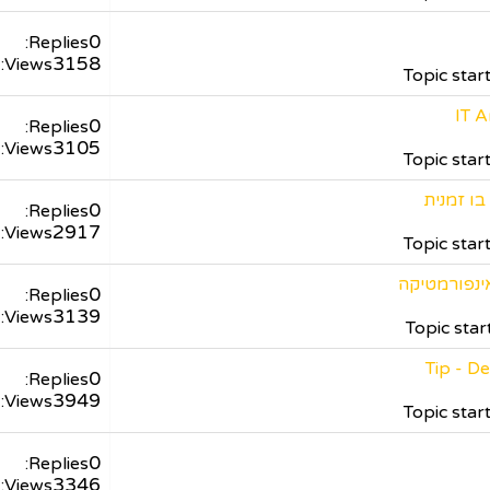
0
Replies:
3158
Views:
Topic sta
IT A
0
Replies:
3105
Views:
Topic sta
0
Replies:
2917
Views:
Topic sta
0
Replies:
3139
Views:
Topic sta
Tip - D
0
Replies:
3949
Views:
Topic sta
0
Replies:
3346
Views: