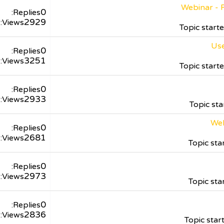
Webinar - 
0
Replies:
2929
Views:
Topic start
Use
0
Replies:
3251
Views:
Topic start
0
Replies:
2933
Views:
Topic st
Web
0
Replies:
2681
Views:
Topic st
0
Replies:
2973
Views:
Topic st
0
Replies:
2836
Views:
Topic sta