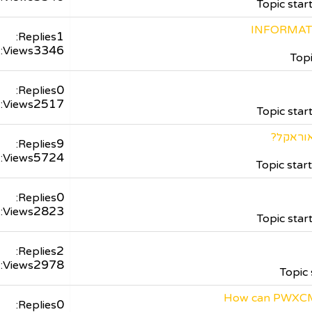
Topic sta
INFORMATI
1
Replies:
3346
Views:
Top
0
Replies:
2517
Views:
Topic sta
9
Replies:
5724
Views:
Topic star
0
Replies:
2823
Views:
Topic sta
2
Replies:
2978
Views:
Topic
How can PWXCM
0
Replies: