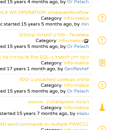
rted 15 years 4 months ago, by
Or Pelach
CA WS OPERATION :scheduleWorkflow
Category:
Informatica
ic started 15 years 5 months ago, by
miri
Teradata - פתרון לטעינות ועומסים
Category:
Informatica
rted 15 years 5 months ago, by
Or Pelach
כיצד ניתן להפעיל ב-Pre SQL פרוצדורה של אוראקל?
Category:
Informatica
ted 17 years 1 month ago, by
GeriReshef
קינפוג uncached Lookups ב-IDQ
Category:
Informatica
rted 15 years 5 months ago, by
Or Pelach
רשימת sharepoint כ- source
Category:
Informatica
 started 15 years 7 months ago, by
eliazu
D send commands to multiple PWXCCL