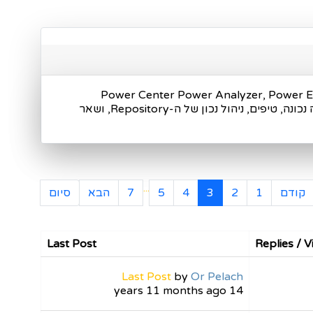
שאים שונים ומגוונים הקשורים לאינטגרציית נתונים עם מוצרי אינפורמטיקה כגון: Power Center Power Analyzer, Power Exchange,,
MetaData Manager, B2B וכו' בפורום זה, תוכלו להחליף מידע בכל הנוגע לפתרונות לסוגיות שונות ,בניית תהליכים בצורה נכונה, טיפים, ניהול נכון של ה-Repository, ושאר
...
קודם
1
2
3
4
5
7
הבא
סיום
Last Post
Replies / 
Last Post
by
Or Pelach
14 years 11 months ago