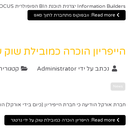
Information Builders יצרנית תוכנת הBI הפופולרית WebFOCUS , הכריזה על שיפורים למוצרה המאפשרים התחברות לסאפ.
Read more: וובפוקוס מתחברת לתוך סאפ
הייפריון הוכרה כמובילת שוק ע
נכתב על ידי
Administrator
קטגוריה
News
חברת אורקל הודיעה כי חברת הייפיריון (כיום בידי אורקל) הוכרה
Read more: הייפריון הוכרה כמובילת שוק על ידי גרטנר