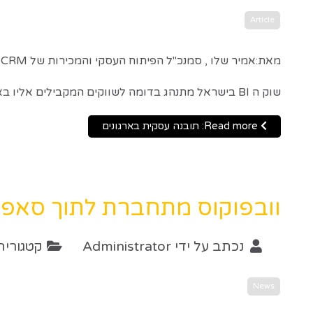
Article
מאת:אמיר שלו , סמנכ"ל הפיתוח העסקי והמכירות של One1 BI & CRM
שוק ה BI בישראל מתנהג בדומה לשווקים המקבילים אליו באירופה ובארה"ב , על פי חברות המחקר המובילות תחום זה נמצא בתנופה מתמדת ובאחוזי גידול דו ספרתיים.
Read more: תובנה עסקית בארגונים
וובפוקוס מתחברת לתוך סאפ
נכתב על ידי
Administrator
קטגוריה
News