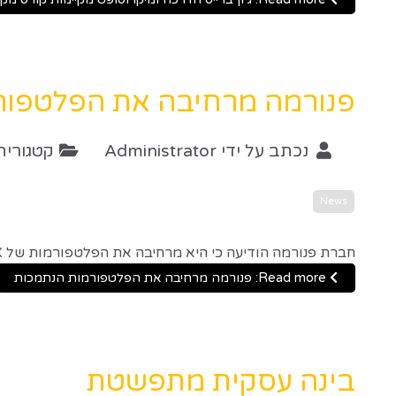
פנורמה מרחיבה את הפלטפור
נכתב על ידי
Administrator
קטגוריה
News
חברת פנורמה הודיעה כי היא מרחיבה את הפלטפורמות של MDX הנתמכות מMicrosoft SQL Server Analysis services וSAP NetWeaver BI לפלטפורמות נוספות כגון Essbase וIBM.
Read more: פנורמה מרחיבה את הפלטפורמות הנתמכות
בינה עסקית מתפשטת