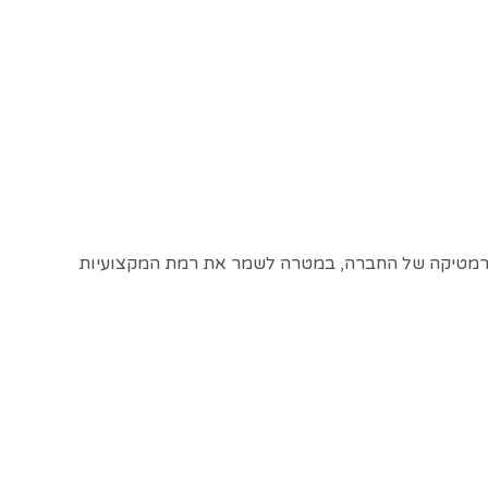
 חברת Data Integration Israel, מקבוצת אמן מחשבים ערכה כנס לכ- 50 מקצועני אינפורמטיקה של החברה, במטרה לשמר את רמת המקצועיות