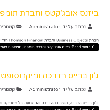
ביזנס אובג'קטס וחברת תומפ
נכתב על ידי
Administrator
קטגוריה
חברת Business Objects וחברת Thomson Financial הודיעו כי הם יצרו שותפות כדי לספק ללקוחות מידע חיצוני מוכן לאנליזה.
Read more: ביזנס אובג'קטס וחברת תומפסון משתפות פעולה
ג'ון ברייס הדרכה ומיקרוסופט
נכתב על ידי
Administrator
קטגוריה
ג'ון ברייס הדרכה, חטיבת ההדרכה וההטמעה של מטריקס ומיקרוסופט ישראל, מ
Read more: ג'ון ברייס הדרכה ומיקרוסופט מקיימות קורס מקיף להסמכה בטכנולוגיית מיקרוסופט