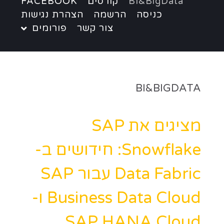
BI&BigData
קורסים
FACEBOOK
כניסה
הרשמה
הצהרת נגישות
צור קשר
פורומים
BI&BIGDATA
מציגים את SAP
Snowflake: חידושים ב-
Data Fabric עבור SAP
Business Data Cloud ו-
SAP HANA Cloud