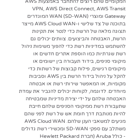
המקומיים שהם רוצים להתחבר באמצעות AWS
VPN, AWS Direct Connect, AWS Transit
Gateway ומוצרי WAN (SD-WAN) המוגדרים
בתוכנה של צד שלישי ו-AWS Cloud WAN מייצר
תצוגה מלאה של הרשת כדי לנטר את תקינות
הרשת, האבטחה והביצועים. צוותים יכולים גם
להשתמש במדיניות רשת כדי להפוך משימות ניהול
רשת שגרתיות כמו הוספת אתרים חדשים או
מיקומי סניפים, בידוד תעבורה בין יישומים או
מיקומים רגישים, פילוח קבוצות של רשתות כדי
להקל על ניהול בידוד הרשת בין AWS וסביבות
מקומיות, או המאפשר שירותי רשת או אבטחה
מיוחדים. לדוגמה, לקוחות יכולים להגביר את עמדת
האבטחה שלהם על ידי יצירת מדיניות שמבטיחה
שתעבורת רשת ממיקומי הסניפים שלהם חייבת
להיות מנותבת דרך חומת אש של רשת לפני שהם
מגיעים למשאבי הענן שלהם. AWS Cloud WAN
משתלב עם ספקי SD-WAN ומכשירי רשת גדולים
- כולל Aruba (חברת Hewlett Packard