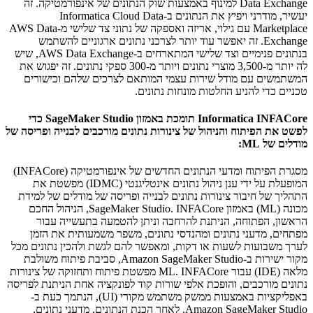
Data Exchange למינוף באמצעות שוק הנתונים של אינפורמטיקה. זה
יעשיר, מודרני ויפיץ את הנתונים ב-Informatica Cloud Data
Marketplace עם גילוי, אריזה ואספקה של נתוני צד שלישי מ-AWS Data
Exchange. זה יאפשר עוד יותר לצרכני נתונים ארגוניים להשתמש
בנתונים פנימיים וצד שלישי המתארחים ב-AWS Data Exchange, שיש
לה יותר מ-3,500 מוצרי נתונים ויותר מ-300 ספקי נתונים. זה יפגוש את
המשתמשים עם מודל שירות עצמי המותאם לצרכים שלהם וכישורים
טכניים כדי להניע החלטות מונחות נתונים.
Informatica INFACore תומכת באמזון SageMaker Studio כדי
לפשט את הפיתוח והניהול של צינורות נתונים מורכבים לבנייה ופריסה של
מודלים של ML:
מסגרת הפיתוח ומדעי הנתונים החדשים של אינפורמטיקה (INFACore)
המופעלת על ידי ענן ניהול נתונים אינטליגנטי (IDMC) מפשטת את
התהליך של חיבור צינורות נתונים לבנייה ופריסה של מודלים של למידת
מכונה (ML) באמזון SageMaker Studio. INFACore, הניהול החכם
הראשון, הפתוחה, הניתנת להרחבה וניתן להטמעה בתעשייה עבור
מפתחים, מדעני נתונים ומהנדסי נתונים, משפר משמעותית את הזמן
לערך משבועות לשעות או דקות, ומאפשר להם לגשת ולהכין נתונים מכל
מקור ישירות ב-Amazon SageMaker Studio, סביבת פיתוח משולבת
מלאה (IDE) עבור ML. INFACore מפשטת פיתוח ותחזוקה של צינורות
נתונים מורכבים, והופכת אלפי שורות קוד לפונקציה אחת הניתנת לפריסה
באפליקציות באמצעות ממשק משתמש מקורי (UI), הנתמך כעת ב-
Amazon SageMaker Studio. לאחר הכנת הנתונים, מדעני נתונים,