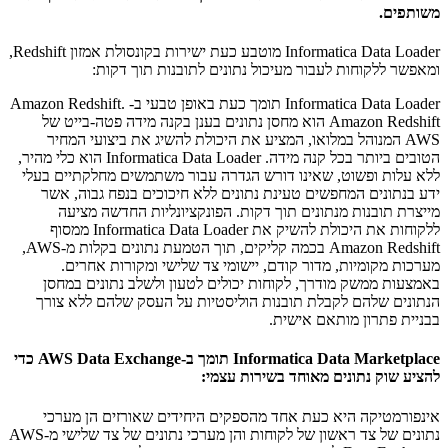
משותפים.
Informatica Data Loader מוטבע כעת ישירות בקונסולת אמזון Redshift,
ומאפשר ללקוחות לעבור מעיכול נתונים לתובנות תוך דקות:
Informatica Data Loader תומך כעת באופן טבעי ב- Amazon Redshift.
Amazon Redshift הוא מחסן נתונים בענן בקנה מידה פטה-בייט של
AWS המנוהל במלואו, המציע את היכולת להשיג את ביצועי המחיר
הטובים ביותר בכל קנה מידה. Informatica Data Loader הוא כלי מהיר,
ללא עלות ופשוט, שאינו דורש הגדרה עבור משתמשים מחלקתיים בעלי
ידע בנתונים המחפשים טעינת נתונים ללא חיכוכים בנפח גבוה, אשר
מייצרת תובנות מנתונים תוך דקות. הפונקציונליות החדשה מציעה
ללקוחות את היכולת להשיק את Informatica Data Loader ממסוף
Amazon Redshift בכמה קליקים, תוך הטמעת נתונים בקלות מ-AWS,
מערכות מקומיות, מדור קודם, יישומי צד שלישי ומקורות אחרים.
באמצעות ממשק מודרך, לקוחות יכולים לטעון ולשלב נתונים במחסן
הנתונים שלהם לקבלת תובנות הוליסטיות על העסק שלהם ללא צורך
בבניית פתרון מותאם אישית.
Informatica Data Marketplace תומך ב-AWS Data Exchange כדי
להציע שוק נתונים מאוחד בשירות עצמי:
אינפורמטיקה היא כעת אחד מהספקים היחידים שאורזים הן מערכי
נתונים של צד ראשון של לקוחות והן מערכי נתונים של צד שלישי מ-AWS