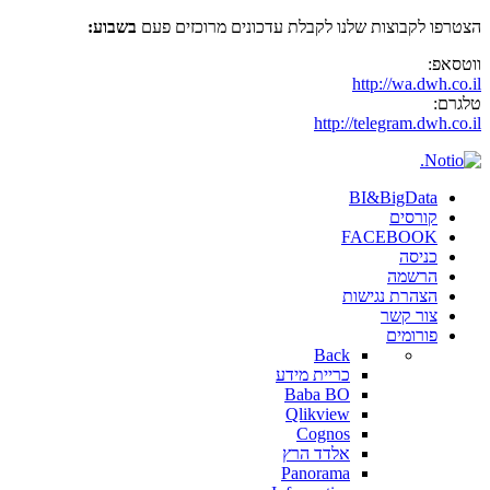
הצטרפו לקבוצות שלנו לקבלת עדכונים מרוכזים פעם
בשבוע:
ווטסאפ:
http://wa.dwh.co.il
טלגרם:
http://telegram.dwh.co.il
BI&BigData
קורסים
FACEBOOK
כניסה
הרשמה
הצהרת נגישות
צור קשר
פורומים
Back
כריית מידע
Baba BO
Qlikview
Cognos
אלדד הרץ
Panorama