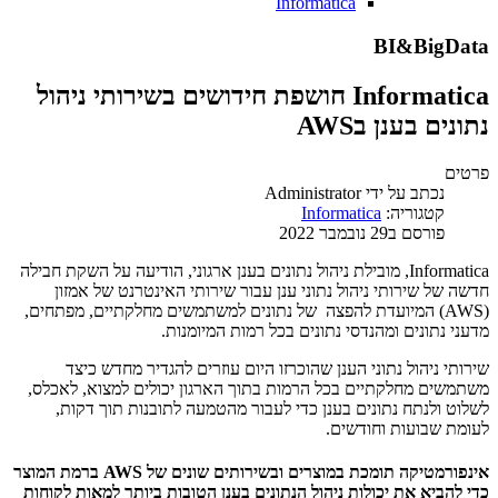
Informatica
BI&BigData
Informatica חושפת חידושים בשירותי ניהול
נתונים בענן בAWS
פרטים
נכתב על ידי
Administrator
קטגוריה:
Informatica
פורסם ב29 נובמבר 2022
Informatica, מובילת ניהול נתונים בענן ארגוני, הודיעה על השקת חבילה
חדשה של שירותי ניהול נתוני ענן עבור שירותי האינטרנט של אמזון
(AWS) המיועדת להפצה של נתונים למשתמשים מחלקתיים, מפתחים,
מדעני נתונים ומהנדסי נתונים בכל רמות המיומנות.
שירותי ניהול נתוני הענן שהוכרזו היום עוזרים להגדיר מחדש כיצד
משתמשים מחלקתיים בכל הרמות בתוך הארגון יכולים למצוא, לאכלס,
לשלוט ולנתח נתונים בענן כדי לעבור מהטמעה לתובנות תוך דקות,
לעומת שבועות וחודשים.
אינפורמטיקה תומכת במוצרים ובשירותים שונים של AWS ברמת המוצר
כדי להביא את יכולות ניהול הנתונים בענן הטובות ביותר למאות לקוחות