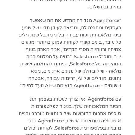
בחיוב ובתשלום.
"Agentforce מגדירה מחדש את מה שאפשר
בעסקים ומחוצה לה, ומביאה לעידן חדש של שפע
בינה מלאכותית וכוח עבודה בלתי מוגבל שמגדילים
כל עובד, בונים קשרי לקוחות עמוקים יותר ומניעים
צמיחה ורווחיות חסרי תקדים", אמר מארק בניוף,
יו"ר ומנכ"ל Salesforce. "בנויה על הפלטפורמה
המהימנה של Salesforce, הניתנת להתאמה אישית
מלאה - שילוב חלק של נתונים ארגוניים, מטא
נתונים, מודלים של AI, זרימות עבודה, אבטחה
ויישומים - Agentforce הוא מה ש-AI נועד להיות."
עם Agentforce, אין צורך לעשות בעצמך את
הבינה המלאכותית שלך. בניגוד לפלטפורמות
סוכנים אחרות הדורשות שילוב נתונים מורכב ובניית
אוטומציה מותאמות אישית, Agentforce כבר
מובנית בפלטפורמת Salesforce. לקוחות יכולים