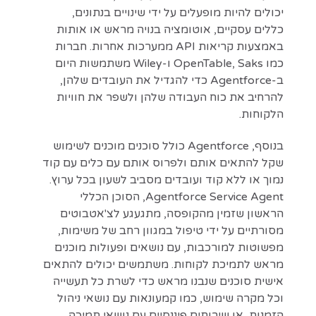
יכולים להיות מופעלים על ידי שינויים בנתונים,
כללים עסקיים, אוטומציה בנויה מראש או אותות
באמצעות קריאות API ממערכות אחרות. חברות
כמו OpenTable, Saks ו-Wiley משתמשות היום
ב-Agentforce כדי להגדיל את העובדים שלהן,
להרחיב את כוח העבודה שלהן ולשפר את חוויות
הלקוחות.
בנוסף, Agentforce כולל סוכנים מוכנים לשימוש
שקל להתאים אותם ולפרוס אותם עם כלים עם קוד
נמוך או ללא קוד ועובדים מסביב לשעון בכל ערוץ.
Agentforce Service Agent, הסוכן הכללי
הראשון שזמין מהקופסה, מתגעגע לצ'אטבוטים
מסורתיים על ידי טיפול במגוון רחב של משימות,
מפשוטות למורכבות, עם נושאים ופעולות מוכנים
מראש לתמיכת לקוחות. משתמשים יכולים להתאים
אישית סוכנים שנבנו מראש כדי לשרת כל תעשייה
וכל מקרה שימוש, כמו קמעונאות עם נושאי ניהול
הזמנות, או שירותים פיננסיים עם נושאי תמיכה