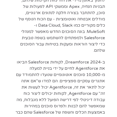
להפוך באופן מיידי את הזרימות הקיימות שלהם,
תבניות הנחיה, Apex וממשקי API לפעולות של
סוכן, להתחבר בצורה חלקה לנתונים ארגוניים,
מודלים אבטחה ואוטומציות‌ - ‌עם הכוח הנוסף של
כלים מקוריים כמו Data Cloud, Slack ו-
MuleSoft. בונה הסוכנים החדש מאפשר למנהלי
Salesforce ולמפתחים להשתמש בשפה טבעית
כדי ליצור הוראות ומעקות בטיחות עבור הסוכנים
שלהם.
ב-Dreamforce 2024, לקוחות Salesforce הביאו
את Agentforce לחיים על ידי בניית למעלה
מ-10,000 סוכנים אוטונומיים שנועדו להתמודד עם
אתגרים עסקיים ספציפיים. הם למדו ש"אם אתה
יכול לתאר את זה, Agentforce יכול לעשות את
זה." עם Agentforce, לקוחות יכולים ליצור כוח
עבודה דיגיטלי לפי דרישה הפועל ללא מגבלות, מה
שמאפשר להם לבנות ולפרוס סוכנים במהירות
באמצעות הכלים והשפה של Salesforce שהם כבר