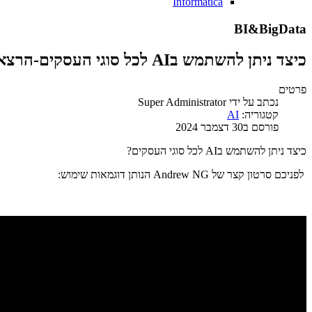
Informatica
BI&BigData
כיצד ניתן להשתמש בAI לכל סוגי העסקים-הרצאה עם Andrew NG , האיש והאגדה
פרטים
נכתב על ידי
Super Administrator
קטגוריה:
AI
פורסם ב30 דצמבר 2024
כיצד ניתן להשתמש בAI לכל סוגי העסקים?
לפניכם סרטון קצר של Andrew NG הנותן דוגמאות שימוש: