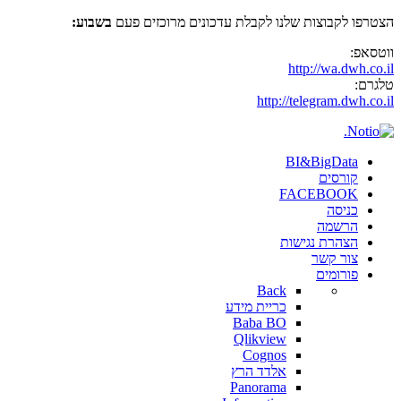
הצטרפו לקבוצות שלנו לקבלת עדכונים מרוכזים פעם
בשבוע:
ווטסאפ:
http://wa.dwh.co.il
טלגרם:
http://telegram.dwh.co.il
BI&BigData
קורסים
FACEBOOK
כניסה
הרשמה
הצהרת נגישות
צור קשר
פורומים
Back
כריית מידע
Baba BO
Qlikview
Cognos
אלדד הרץ
Panorama