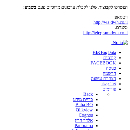
הצטרפו לקבוצות שלנו לקבלת עדכונים מרוכזים פעם
בשבוע:
ווטסאפ:
http://wa.dwh.co.il
טלגרם:
http://telegram.dwh.co.il
BI&BigData
קורסים
FACEBOOK
כניסה
הרשמה
הצהרת נגישות
צור קשר
פורומים
Back
כריית מידע
Baba BO
Qlikview
Cognos
אלדד הרץ
Panorama