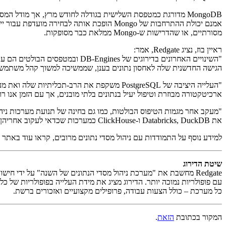
אמנם יכולת ההתרחבות של Mongo הופכת אותה 
מסורתיים, או שהדרישות ש-Mongo ממלאת כבר מסופקות.
ראיין בוז, נציג Redgate, אמר:
הגישה החדשנית שלה לאחסון נתונים בענן, שממשיכה למשוך קהל משתמשי
ארכיטקטורה מבוזרת וטיפול יעיל בנתונים בלתי מובנים, אך עם הזמן אנו רו
"מעקב אחר מגמות הטיפוס הבולטות, כמו גם בחינה של תנועת מערכות ניהול 
את Databricks, DuckDB ו-ClickHouse כמערכות שכדאי לעקוב אחריהן ב-2025."
למידע נוסף על התמודדות עם ניהול מסדי נתונים מרובים, קראו עוד באתר Redgate או בקרו בכתובת red-gate.com.
שיטת הדירוג
כל מערכת – כולל הצעות עבודה, פרופילים מקצועיים ואזכורים ברשת.
המקור בכתובת
הזאת
.