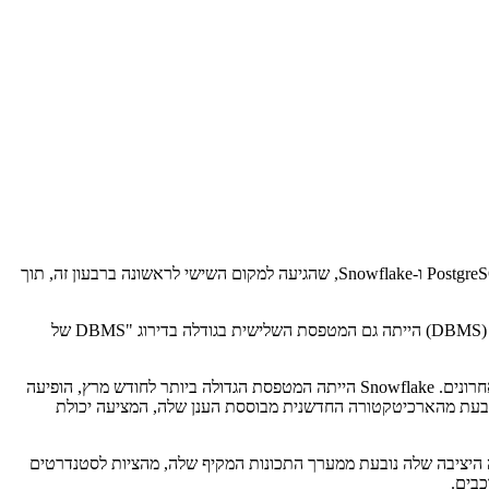
בעוד Oracle שומרת על מקומה בצמרת הדירוג כמסד הנתונים הפופולרי ביותר כבר מספר שנים, Redgate מדווחת על מגמות צמיחה מתמשכות מצד PostgreSQL ו-Snowflake, שהגיעה למקום השישי לראשונה ברבעון זה, תוך
נראה כי הפופולריות המתמשכת של Oracle לא צפויה להשתנות. לא רק שהיא שומרת על המקום הראשון בדירוגים, אלא שמערכת ניהול מסדי הנתונים (DBMS) הייתה גם המטפסת השלישית בגודלה בדירוג "DBMS של
עם זאת, בין מערכות ניהול מסדי הנתונים האחרות, Redgate מזהה שינויים ומגמות בולטים בדירוג המטפסים של DB-Engines במהלך שני הרבעונים האחרונים. Snowflake הייתה המטפסת הגדולה ביותר לחודש מרץ, הופיעה
DBM של השנה" לשנת 2024. נראה כי הפופולריות של הפלטפורמה נובעת מהארכיטקטורה החדשנית מבוססת הענן שלה, המציעה יכולת
לייה היציבה שלה נובעת ממערך התכונות המקיף שלה, מהציות לסטנדרטים