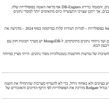
MongoDB מדורגת כמטפסת השלישית בגודלה לחודש מרץ, אך מודל המסמכים הגמיש שלה לא הופיע בין המטפסים הגבוהים בששת החודשים האחרונים, והמגמה בדירוג DB-Engines אף מראה האטה בפופולריות שלה.
דע בלתי מובנים, אך ייתכן שצרכי התעשייה כיום מתאימים יותר למסדי נתונים
"השינויים האחרונים בדירוגים של DB-Engines ובמטפסים הבולטים הם עדות לאופי הדינמי של תחום מסדי הנתונים. הצמיחה המתמשכת של Snowflake בפופולריות – למרות תנודות קלות במיקומה בסוף 2024 – מדגישה את
"העלייה היציבה של PostgreSQL משקפת את הרב-תכליתיות שלה ואת מערך התכונות העשיר שלה, שמתאים למגוון רחב של יישומים – מפיתוח אתרים ועד ניתוחי נתונים מתקדמים. ל-MongoDB יש מערך תכונות חזק עם
רבעון הבא.
יבות של גמישות וחדשנות בטכנולוגיות מסדי נתונים. הייתי מציין במיוחד
" על ידי חישוב ההפרש בין הציון בינואר 2024 לציון בינואר 2025. החברה משתמשת בהפרש בציונים ולא באחוזי גידול, כדי לא להעדיף מערכות שהתחילו את השנה
עם פופולריות נמוכה יותר. הדירוג מציג את מידת העלייה בפופולריות של כל מערכת במהלך השנה. ניתן לקרוא עוד על שיטת החישוב המלאה באתר, אך בגדול Redgate מדרגת את הפופולריות לפי היקף הדיונים והאזכורים של