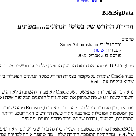
Informatica
BI&BigData
הדירוג החדש של בסיסי הנתונים.....מפתיע
פרטים
נכתב על ידי
Super Administrator
קטגוריה:
שונות
פורסם ב20 אפריל 2025
DB-Engines פרסמה את ניתוח הרבעון הראשון של דירוגי תעשיית מסדי הנתונים והמטפסים הבולטים.
שהיא עוקפת את Redis.
השנה" לשנת 2024, מה שמחזק את יכולות ניהול הנתונים המקיפות שלה ואת שליטתה בשוק.
התרחבות, ביצועים, ונוחות שימוש עבור מחסני נתונים וניתוחים.
PostgreSQL מדורגת כמטפסת השנייה בגודלה בחודש מרץ, וגם ה
של SQL, ומהקהילה התומכת החזקה שלה – מה שהופך אותה לבחירה אמינה עבור יישומים מגוונים, מהקמה של אתרי אינטרנט ועד לניתוחי נתונים מורכבים.