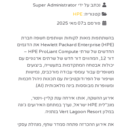
נכתב על ידי
Super Administrator
קטגוריה:
HPE
פורסם ב07 מאי 2025
בהשתתפות מאות לקוחות ושותפים חשפה חברת
Hewlett Packard Enterprise (HPE) את הדגמים
החדשים של שרתי HPE ProLiant Compute –
דור 12, המהווים דור חדש של שרתים ארגוניים עם
יכולות אבטחה המתקדמות בתעשייה, ביצועים
משופרים עבור עומסי עבודה מורכבים, גמישות
ושיפור של הפרודוקטיביות עם תכונות ניהול חכמות
ומשופרות מבוססות בינה מלאכותית (AI).
אירוע ההשקה, אותו אירחה ענת קליין-וינטר,
מנכ"לית HPE ישראל, נערך במתחם האירועים ג'ונה
במלון Vert Lagoon Resort בנתניה.
את אירוע ההכרזה פתחה סמדר שחף, מנהלת עסקי