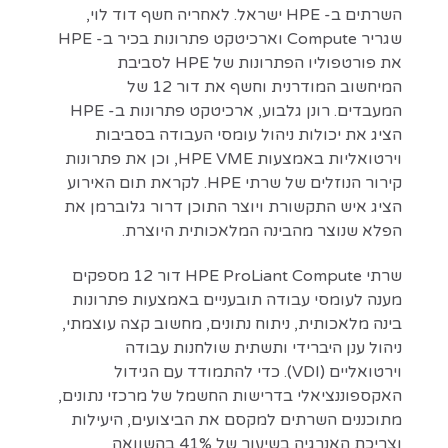
השרתים ב- HPE ישראל. לאחריה חשף דוד לוי,
שגריר Compute וארכיטקט פתרונות בכיר ב- HPE
את פורטפוליו הפתרונות של HPE לסביבת
המיחשוב המודרנית וחשף את דור 12 של
המעבדים. רונן גלבוע, ארכיטקט פתרונות ב- HPE
הציג את יכולות ניהול עומסי העבודה בסביבות
וירטואליות באמצעות HPE VME, וכן את פתרונות
קירור הנוזלים של שרתי HPE. לקראת תום האירוע
הציג איש התקשורת ויוצר התוכן דרור גלוברמן את
הפלא שנוצר מהבינה המלאכותית היוצרת.
שרתי HPE ProLiant Compute דור 12 מספקים
מענה לעומסי עבודה תובעניים באמצעות פתרונות
בינה מלאכותית, ניתוח נתונים, מחשוב קצה עוצמתי,
ניהול ענן היברידי ותשתית שולחנות עבודה
וירטואליים (VDI). כדי להתמודד עם הגידול
האקספוננציאלי בדרישות החשמל של מרכזי נתונים,
מתוכננים השרתים למקסם את הביצועים, היעילות
וצריכת האנרגיה בשיעור של 41% בהשוואה