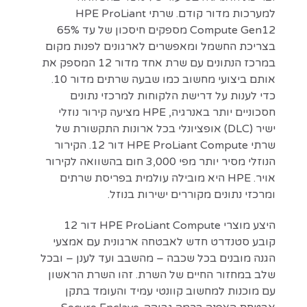
למערכות מדור קודם. שרתי HPE ProLiant
Compute Gen12 מספקים חיסכון של עד 65%
בצריכת החשמל ומאפשרים לארגונים לפנות מקום
במרכז הנתונים עם שרת אחד מדור 12 המספק את
אותם ביצועי מחשוב כמו שבעה שרתים מדור 10.
כדי לענות על דרישת הלקוחות למרכזי נתונים
חסכוניים יותר באנרגיה, HPE מציעה קירור נוזלי
ישיר (DLC) אופציונלי בכל ארונות התקשורת של
שרתי HPE ProLiant Compute דור 12. הקירור
הנוזלי מסיר יותר מפי 3,000 חום בהשוואה לקירור
אויר. HPE היא מובילה עולמית בפריסת שרתים
ומרכזי נתונים מקוררים ישירות בנוזל.
היצע מוצרי HPE ProLiant Compute דור 12
קובע סטנדרט חדש לאבטחה ארגונית עם אמצעי
הגנה מובנים בכל שכבה – מהשבב ועד לענן – ובכל
שלב במחזור החיים של השרת. זהו השרת הראשון
עם מוכנות למחשוב קוונטי עמיד והעומד בתקן