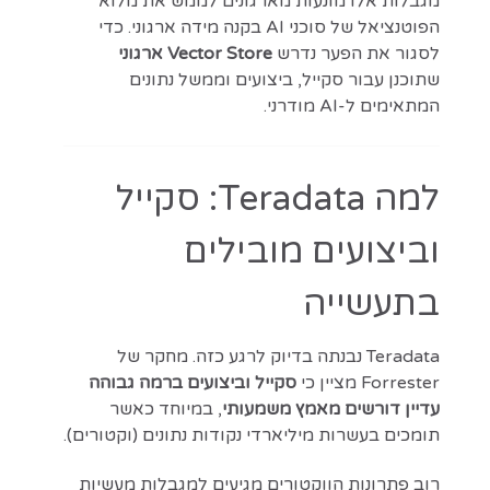
מגבלות אלו מונעות מארגונים לממש את מלוא
הפוטנציאל של סוכני AI בקנה מידה ארגוני. כדי
לסגור את הפער נדרש
Vector Store ארגוני
שתוכנן עבור סקייל, ביצועים וממשל נתונים
המתאימים ל-AI מודרני.
למה Teradata: סקייל
וביצועים מובילים
בתעשייה
Teradata נבנתה בדיוק לרגע כזה. מחקר של
Forrester מציין כי
סקייל וביצועים ברמה גבוהה
עדיין דורשים מאמץ משמעותי
, במיוחד כאשר
תומכים בעשרות מיליארדי נקודות נתונים (וקטורים).
רוב פתרונות הווקטורים מגיעים למגבלות מעשיות