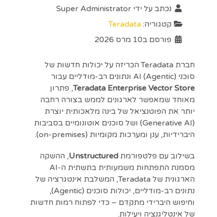
נכתב על ידי
Super Administrator
קטגוריה:
Teradata
פורסם ב10 מרס 2026
חברת Teradata הכריזה על יכולות חדשות של
סוכני AI (Agentic) ונתונים רב-מודליים עבור
Teradata Enterprise Vector Store
, פתרון
מאוחד שמאפשר לארגונים לממש בצורה רחבה
יותר את הפוטנציאל של בינה מלאכותית יוצרת
(Generative AI) ושל סוכנים אוטונומיים בסביבות
היברידיות, ענן ומערכות מקומיות (on-premises).
בשילוב עם פלטפורמת
Unstructured
, ההשקה
מסמנת התפתחות משמעותית בתשתית ה-AI
הארגונית של Teradata, המשלבת אינטגרציה של
נתונים רב-מודליים, יכולות סוכנים (Agentic),
וחיפוש היברידי מתקדם – כדי לפתוח רמות חדשות
של אינטליגנציה ויעילות.