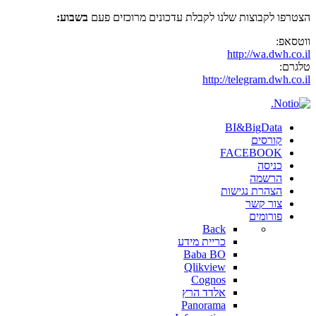
הצטרפו לקבוצות שלנו לקבלת עדכונים מרוכזים פעם
בשבוע:
ווטסאפ:
http://wa.dwh.co.il
טלגרם:
http://telegram.dwh.co.il
BI&BigData
קורסים
FACEBOOK
כניסה
הרשמה
הצהרת נגישות
צור קשר
פורומים
Back
כריית מידע
Baba BO
Qlikview
Cognos
אלדד הרץ
Panorama