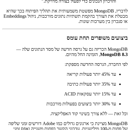
והזיכרון הנכונים כדי לפעול בצורה מדויקת."
לדבריו, MongoDB מפשטת משמעותית את תהליך הפיתוח בכך שהיא
מבטלת את הצורך בהקמת תשתיות נתונים מורכבות, ניהול Embeddings
או סנכרון בין מערכות שונות.
ביצועים משופרים תחת עומס
MongoDB הכריזה גם על גרסה חדשה של מסד הנתונים שלה —
MongoDB 8.3
, הזמינה החל מהיום.
לפי החברה, הגרסה החדשה מספקת:
עד 45% יותר פעולות קריאה
עד 35% יותר פעולות כתיבה
עד 15% יותר עסקאות ACID
עד 30% יותר ביצועים בפעולות מורכבות
וכל זאת — ללא צורך בשינוי קוד האפליקציה.
MongoDB מציינת כי ארגונים גדולים כמו Adobe דורשים זמני שליפה
של פחות מ-100 מילישניות, עדכוני הקשר בפחות משנייה ואפס זמני