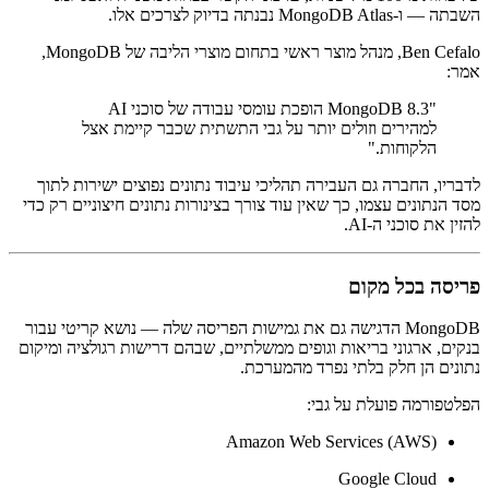
השבתה — ו-MongoDB Atlas נבנתה בדיוק לצרכים אלו.
Ben Cefalo, מנהל מוצר ראשי בתחום מוצרי הליבה של MongoDB,
אמר:
"MongoDB 8.3 הופכת עומסי עבודה של סוכני AI
למהירים וזולים יותר על גבי התשתית שכבר קיימת אצל
הלקוחות."
לדבריו, החברה גם העבירה תהליכי עיבוד נתונים נפוצים ישירות לתוך
מסד הנתונים עצמו, כך שאין עוד צורך בצינורות נתונים חיצוניים רק כדי
להזין את סוכני ה-AI.
פריסה בכל מקום
MongoDB הדגישה גם את גמישות הפריסה שלה — נושא קריטי עבור
בנקים, ארגוני בריאות וגופים ממשלתיים, שבהם דרישות רגולציה ומיקום
נתונים הן חלק בלתי נפרד מהמערכת.
הפלטפורמה פועלת על גבי:
Amazon Web Services (AWS)
Google Cloud