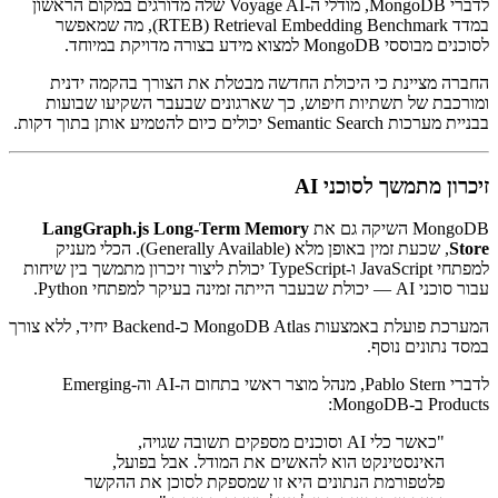
לדברי MongoDB, מודלי ה-Voyage AI שלה מדורגים במקום הראשון
במדד Retrieval Embedding Benchmark ‏(RTEB), מה שמאפשר
לסוכנים מבוססי MongoDB למצוא מידע בצורה מדויקת במיוחד.
החברה מציינת כי היכולת החדשה מבטלת את הצורך בהקמה ידנית
ומורכבת של תשתיות חיפוש, כך שארגונים שבעבר השקיעו שבועות
בבניית מערכות Semantic Search יכולים כיום להטמיע אותן בתוך דקות.
זיכרון מתמשך לסוכני AI
MongoDB השיקה גם את
LangGraph.js Long-Term Memory
Store
, שכעת זמין באופן מלא (Generally Available). הכלי מעניק
למפתחי JavaScript ו-TypeScript יכולת ליצור זיכרון מתמשך בין שיחות
עבור סוכני AI — יכולת שבעבר הייתה זמינה בעיקר למפתחי Python.
המערכת פועלת באמצעות MongoDB Atlas כ-Backend יחיד, ללא צורך
במסד נתונים נוסף.
לדברי Pablo Stern, מנהל מוצר ראשי בתחום ה-AI וה-Emerging
Products ב-MongoDB:
"כאשר כלי AI וסוכנים מספקים תשובה שגויה,
האינסטינקט הוא להאשים את המודל. אבל בפועל,
פלטפורמת הנתונים היא זו שמספקת לסוכן את ההקשר