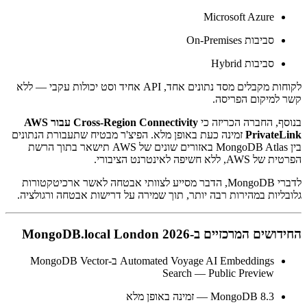
Microsoft Azure
סביבות On-Premises
סביבות Hybrid
לקוחות מקבלים מסד נתונים אחד, API אחיד וסט יכולות עקבי — ללא
קשר למיקום הפריסה.
בנוסף, החברה הכריזה כי
Cross-Region Connectivity עבור AWS
PrivateLink
זמינה כעת באופן מלא. הפיצ'ר מבטיח שתעבורת הנתונים
בין MongoDB Atlas באזורים שונים של AWS תישאר בתוך הרשת
הפרטית של AWS, ללא חשיפה לאינטרנט הציבורי.
לדברי MongoDB, הדבר מסייע לצוותי אבטחה לאשר ארכיטקטורות
גלובליות במהירות רבה יותר, תוך שמירה על דרישות אבטחה ורגולציה.
החידושים המרכזיים ב-MongoDB.local London 2026
Automated Voyage AI Embeddings ב-MongoDB Vector
Search — Public Preview
MongoDB 8.3 — זמינה באופן מלא