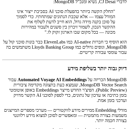
לדברי CJ Desai, נשיא ומנכ"ל MongoDB:
"החלק הקשה ביותר בהפעלת סוכני AI בסביבת ייצור אינו
המודל עצמו — אלא שכבת הנתונים שמתחתיו. כדי לסמוך
על סוכן בקנה מידה גדול, הוא חייב לדעת לשלוף את
ההקשר הנכון, לשמור זיכרון בין סשנים ולעבוד במהירות
מכונה — בכל מקום שבו הארגון זקוק לו."
הוא הוסיף כי חברות AI-native כמו ElevenLabs כבר בונות סוכני קול על
MongoDB, וגופים גדולים כמו Lloyds Banking Group משתמשים בה
עבור עומסי עבודה קריטיים.
דיוק גבוה יותר בשליפת מידע
MongoDB הכריזה על
Automated Voyage AI Embeddings
עבור
MongoDB Vector Search, שנמצא כעת בתצוגה מקדימה ציבורית
(Public Preview). הפיצ'ר החדש מייצר Embeddings באופן אוטומטי
בזמן כתיבה או עדכון של נתונים, כדי לספק לסוכני AI הקשר מדויק
ועדכני בזמן אמת.
מודלי Embedding ממירים מידע לווקטורים — מערכי מספרים המייצגים
משמעות בצורה מתמטית — ומאפשרים לסוכן למצוא מידע רלוונטי
בצורה חכמה יותר.