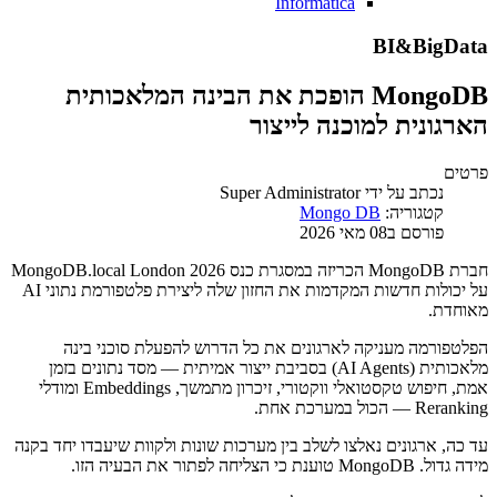
Informatica
BI&BigData
MongoDB הופכת את הבינה המלאכותית
הארגונית למוכנה לייצור
פרטים
נכתב על ידי
Super Administrator
קטגוריה:
Mongo DB
פורסם ב08 מאי 2026
חברת MongoDB הכריזה במסגרת כנס MongoDB.local London 2026
על יכולות חדשות המקדמות את החזון שלה ליצירת פלטפורמת נתוני AI
מאוחדת.
הפלטפורמה מעניקה לארגונים את כל הדרוש להפעלת סוכני בינה
מלאכותית (AI Agents) בסביבת ייצור אמיתית — מסד נתונים בזמן
אמת, חיפוש טקסטואלי ווקטורי, זיכרון מתמשך, Embeddings ומודלי
Reranking — הכול במערכת אחת.
עד כה, ארגונים נאלצו לשלב בין מערכות שונות ולקוות שיעבדו יחד בקנה
מידה גדול. MongoDB טוענת כי הצליחה לפתור את הבעיה הזו.