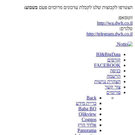
הצטרפו לקבוצות שלנו לקבלת עדכונים מרוכזים פעם
בשבוע:
ווטסאפ:
http://wa.dwh.co.il
טלגרם:
http://telegram.dwh.co.il
BI&BigData
קורסים
FACEBOOK
כניסה
הרשמה
הצהרת נגישות
צור קשר
פורומים
Back
כריית מידע
Baba BO
Qlikview
Cognos
אלדד הרץ
Panorama