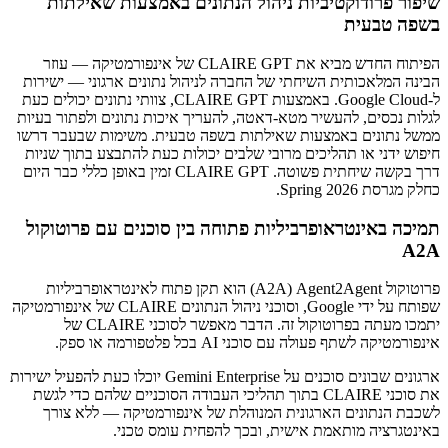
שיפור פרודוקטיביות ניהול הנתונים באמצעות שאילתות
בשפה טבעית
הפיתוח החדש מביא את CLAIRE GPT של אינפורמטיקה — עוזר
הבינה המלאכותית השיחתי של החברה לניהול נתונים ארגוני — ישירות
ל-Google Cloud. באמצעות CLAIRE GPT, צוותי נתונים יכולים כעת
לגלות נכסים, להעשיר מטא-דאטה, להעריך איכות נתונים ולפתור בעיות
ממשל נתונים באמצעות שאילתות בשפה טבעית. משימות שבעבר דרשו
חיפוש ידני או תהליכים מרובי שלבים יכולות כעת להתבצע בתוך שניות
דרך בקשה שיחתית פשוטה. CLAIRE GPT זמין באופן כללי כבר היום
כחלק מגרסת Spring 2026.
תמיכה באינטראופרביליות פתוחה בין סוכנים עם פרוטוקול
A2A
פרוטוקול Agent2Agent ‏(A2A) הוא תקן פתוח לאינטראופרביליות
שפותח על ידי Google, וסוכני ניהול הנתונים CLAIRE של אינפורמטיקה
יתמכו מעתה בפרוטוקול זה. הדבר מאפשר לסוכני CLAIRE של
אינפורמטיקה לשתף פעולה עם סוכני AI בכל פלטפורמה או ספק.
ארגונים שבונים סוכנים על Gemini Enterprise יוכלו כעת להפעיל ישירות
את סוכני CLAIRE בתוך תהליכי העבודה הסוכניים שלהם כדי לגשת
לשכבת הנתונים הארגונית המנוהלת של אינפורמטיקה — ללא צורך
באינטגרציה מותאמת אישית, ובכך להפחית עומס טכני.