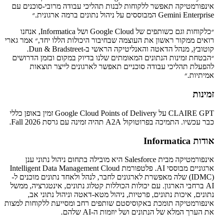
אינפורמטיקה תאפשר ללקוחות לבנות תהליכי עבודה מרובי-סוכנים עם
Gemini Enterprise המבוססים על ניהול נתונים ברמה ארגונית.״
״כלקוחות וגם כשותפים של Google Cloud ושל Informatica, אנחנו
רואים ממקור ראשון את העוצמה שבחיבור היכולות הללו יחד,״ אמר גארי
קוטובץ, מנהל הדאטה והאנליטיקה הראשי ב-Dun & Bradstreet.
״הבטחת זמינות הנתונים המאומתים שלנו בדיוק במקום ובזמן הדרושים
להפעלת תהליכי עבודה סוכניים תאפשר לארגונים לייצר תוצאות
אמיתיות.״
זמינות
CLAIRE GPT על Google Cloud Points of Delivery זמין באופן כללי
כבר עכשיו. התמיכה בפרוטוקול A2A תהיה זמינה עם גרסת Fall 2026.
אודות Informatica
אינפורמטיקה מבית Salesforce היא מובילה בתחום ניהול נתוני ענן
ארגוניים מבוססי AI. פלטפורמת Intelligent Data Management Cloud
‏(IDMC) שלה מאפשרת לארגונים לחבר, לנהל ולאחד נתונים מוכנים ל-
AI ברחבי הארגון. עם יכולות הכוללות קטלוג נתונים, אינטגרציה, ממשל
נתונים, איכות נתונים, פרטיות, ניהול מטא-דאטה וניהול נתוני אב,
אינפורמטיקה תומכת באקוסיסטם שותפים רחב ומסייעת ללקוחות למצות
את הערך המלא של הנתונים ושל יוזמות ה-AI שלהם.