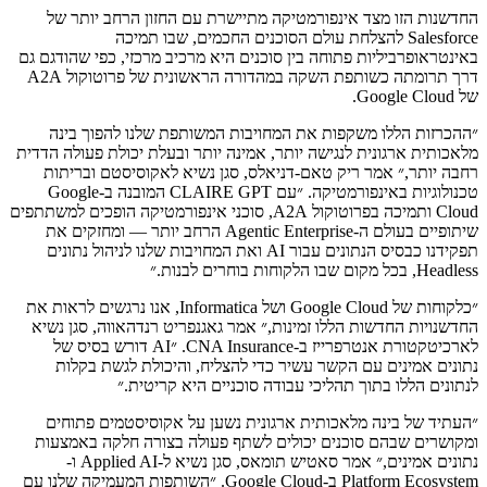
החדשנות הזו מצד אינפורמטיקה מתיישרת עם החזון הרחב יותר של
Salesforce להצלחת עולם הסוכנים החכמים, שבו תמיכה
באינטראופרביליות פתוחה בין סוכנים היא מרכיב מרכזי, כפי שהודגם גם
דרך תרומתה כשותפת השקה במהדורה הראשונית של פרוטוקול A2A
של Google Cloud.
״ההכרזות הללו משקפות את המחויבות המשותפת שלנו להפוך בינה
מלאכותית ארגונית לנגישה יותר, אמינה יותר ובעלת יכולת פעולה הדדית
רחבה יותר,״ אמר ריק טאם-דניאלס, סגן נשיא לאקוסיסטם ובריתות
טכנולוגיות באינפורמטיקה. ״עם CLAIRE GPT המובנה ב-Google
Cloud ותמיכה בפרוטוקול A2A, סוכני אינפורמטיקה הופכים למשתתפים
שיתופיים בעולם ה-Agentic Enterprise הרחב יותר — ומחזקים את
תפקידנו כבסיס הנתונים עבור AI ואת המחויבות שלנו לניהול נתונים
Headless, בכל מקום שבו הלקוחות בוחרים לבנות.״
״כלקוחות של Google Cloud ושל Informatica, אנו נרגשים לראות את
החדשנויות החדשות הללו זמינות,״ אמר גאגנפריט רנדהאווה, סגן נשיא
לארכיטקטורת אנטרפרייז ב-CNA Insurance. ״AI דורש בסיס של
נתונים אמינים עם הקשר עשיר כדי להצליח, והיכולת לגשת בקלות
לנתונים הללו בתוך תהליכי עבודה סוכניים היא קריטית.״
״העתיד של בינה מלאכותית ארגונית נשען על אקוסיסטמים פתוחים
ומקושרים שבהם סוכנים יכולים לשתף פעולה בצורה חלקה באמצעות
נתונים אמינים,״ אמר סאטיש תומאס, סגן נשיא ל-Applied AI ו-
Platform Ecosystem ב-Google Cloud. ״השותפות המעמיקה שלנו עם