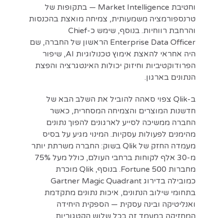
וחטיבת Market Intelligence — בתקופות של
טרנספורמציה משמעותית, צמיחה מואצת בהכנסות
והרחבת רווחיות. בנוסף, שימש כ-Chief
Enterprise Data Officer הראשון של החברה, שם
היה אחראי להאצת אימוץ טכנולוגיות AI, שיפור
הפרודוקטיביות וחיזוק יכולות האינטגרציה והפצת
הנתונים בארגון.
ב-Qlik צפוי סאהה להוביל את השלב הבא של
חדשנות המוצרים והצמיחה המסחרית, כאשר
החברה ממשיכה לסייע לארגונים להפוך נתונים
מהימנים לפעולות עסקיות. המינוי מגיע על בסיס
מעמדה החזק של Qlik בשוק: החברה משרתת יותר
מ-30 אלף לקוחות ברחבי העולם, כולל מעל 75%
מחברות Fortune 500. בנוסף, Qlik מוכרת
כמובילה בדירוג Gartner Magic Quadrant
בתחומי שילוב הנתונים, איכות נתונים מתקדמת
ואנליטיקה ובינה עסקית — הספקית היחידה
המחזיקה במעמד זה בכל שלוש הקטגוריות.