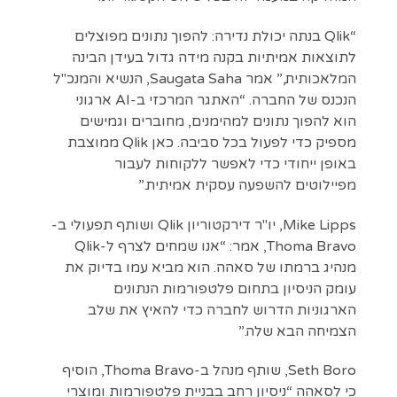
“Qlik בנתה יכולת נדירה: להפוך נתונים מפוצלים
לתוצאות אמיתיות בקנה מידה גדול בעידן הבינה
המלאכותית,” אמר Saugata Saha, הנשיא והמנכ"ל
הנכנס של החברה. “האתגר המרכזי ב-AI ארגוני
הוא להפוך נתונים למהימנים, מחוברים וגמישים
מספיק כדי לפעול בכל סביבה. כאן Qlik ממוצבת
באופן ייחודי כדי לאפשר ללקוחות לעבור
מפיילוטים להשפעה עסקית אמיתית.”
Mike Lipps, יו"ר דירקטוריון Qlik ושותף תפעולי ב-
Thoma Bravo, אמר: “אנו שמחים לצרף ל-Qlik
מנהיג ברמתו של סאהה. הוא מביא עמו בדיוק את
עומק הניסיון בתחום פלטפורמות הנתונים
הארגוניות הדרוש לחברה כדי להאיץ את שלב
הצמיחה הבא שלה.”
Seth Boro, שותף מנהל ב-Thoma Bravo, הוסיף
כי לסאהה “ניסיון רחב בבניית פלטפורמות ומוצרי