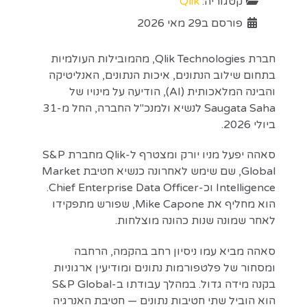
קטגוריה:
Qlik
פורסם ב29 מאי 2026
חברת Qlik Technologies, מהמובילות העולמיות
בתחום שילוב הנתונים, איכות הנתונים, האנליטיקה
והבינה המלאכותית (AI), הודיעה על מינויו של
Saugata Saha לנשיא ולמנכ"ל החברה, החל מ-31
ביולי 2026.
סאהה יפעל מניו יורק ומצטרף ל-Qlik מחברת S&P
Global, שם שימש לאחרונה כנשיא חטיבת Market
Intelligence וכ-Chief Enterprise Data Officer.
הוא מחליף את Mike Capone, שפורש מתפקידו
לאחר שמונה שנות כהונה מוצלחות.
סאהה מביא עמו ניסיון רחב בהקמה, הרחבה
ומסחור של פלטפורמות נתונים ומודיעין ארגוניות
בקנה מידה גדול. במהלך עבודתו ב-S&P Global
הוא הוביל שתי חטיבות נתונים — חטיבת האנרגיה