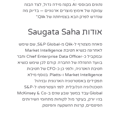
נתונים מבוססי AI בקנה מידה גדול, לצד הבנה
עמוקה של אימוץ מוצרים ארגוניים — בדיוק מה
שנדרש לפרק הבא בצמיחתה של Qlik.”
אודות Saugata Saha
סאהה מצטרף ל-Qlik מ-S&P Global, שם שימש
לאחרונה כנשיא חטיבת Market Intelligence
ובמקביל כ-Chief Enterprise Data Officer וחבר
בוועד ההנהלה של החברה. קודם לכן שימש כנשיא
חטיבת האנרגיה, ולפני כן כ-CFO של חטיבות
Market Intelligence ו-Platts. בנוסף מילא
תפקידים באסטרטגיה הארגונית ובניהול
הטכנולוגיה הגלובלית. לפני הצטרפותו ל-S&P
Global עבד במשך שבע שנים ב-McKinsey & Co
בניו יורק, בעיקר מול לקוחות מתחומי השירותים
הפיננסיים, קרנות ההשקעה והפינטק.