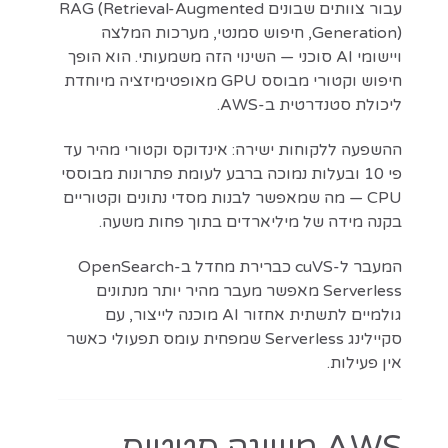
עבור צוותים שבונים RAG (Retrieval-Augmented
Generation), חיפוש סמנטי, מערכות המלצה
ויישומי AI סוכני — השינוי הזה משמעותי. הוא הופך
חיפוש וקטורי מבוסס GPU מאופטימיזציה מיוחדת
ליכולת סטנדרטית ב-AWS.
ההשפעה ללקוחות ישירה: אינדוקס וקטורי מהיר עד
פי 10 ובעלות נמוכה ברבע לעומת פתרונות מבוססי
CPU — מה שמאפשר לבנות מסדי נתונים וקטוריים
בקנה מידה של מיליארדים בתוך פחות משעה.
המעבר ל-cuVS כברירת מחדל ב-OpenSearch
Serverless מאפשר מעבר מהיר יותר מנתונים
גולמיים לתשתית אחזור AI מוכנה לייצור, עם
סקיילינג Serverless שמפחית עומס תפעולי כאשר
אין פעילות.
AWS משיגה סטטוס