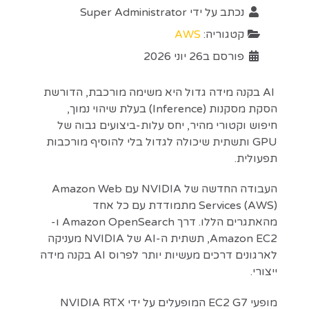
נכתב על ידי
Super Administrator
קטגוריה:
AWS
פורסם ב26 יוני 2026
AI בקנה מידה גדול היא משימה מורכבת, הדורשת
הסקת מסקנות (Inference) בעלת שיהוי נמוך,
חיפוש וקטורי מהיר, יחס עלות-ביצועים גבוה של
GPU ותשתית שיכולה לגדול בלי להוסיף מורכבות
תפעולית.
העבודה החדשה של NVIDIA עם Amazon Web
Services (AWS) מתמודדת עם כל אחד
מהאתגרים הללו. דרך Amazon OpenSearch ו-
Amazon EC2, תשתית ה-AI של NVIDIA מעניקה
לארגונים דרכים מעשיות יותר לפרוס AI בקנה מידה
ייצורי.
מופעי EC2 G7 המופעלים על ידי NVIDIA RTX