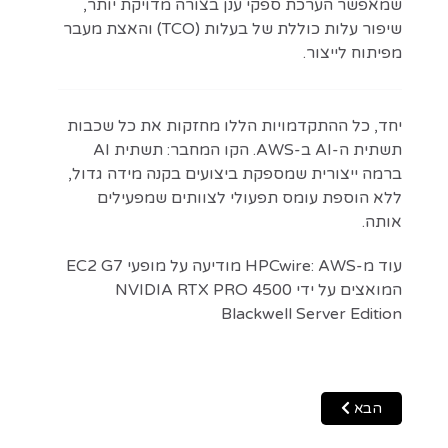
שמאפשר הערכת ספקי ענן בצורה מדויקת יותר,
שיפור עלות כוללת של בעלות (TCO) והאצת מעבר
מפיתוח לייצור.
יחד, כל ההתקדמויות הללו מחזקות את כל שכבות
תשתית ה-AI ב-AWS. הקו המחבר: תשתית AI
ברמה ייצורית שמספקת ביצועים בקנה מידה גדול,
ללא הוספת עומס תפעולי לצוותים שמפעילים
אותה.
עוד מ-HPCwire: AWS מודיעה על מופעי EC2 G7
המואצים על ידי NVIDIA RTX PRO 4500
Blackwell Server Edition
Next article: AWS מודיעה על זמינות כללית של Amazon Aurora DSQL
הבא