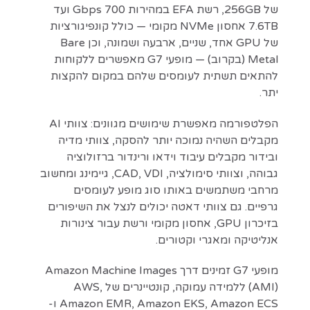
של 256GB, רשת EFA במהירות 700 Gbps ועד
7.6TB אחסון NVMe מקומי — כולל קונפיגורציות
של GPU אחד, שניים, ארבעה ושמונה, וכן Bare
Metal (בקרוב) — מופעי G7 מאפשרים ללקוחות
להתאים תשתית לעומסים שלהם במקום להקצות
יתר.
הפלטפורמה מאפשרת שימושים מגוונים: צוותי AI
מקבלים השהיה נמוכה יותר להסקה, צוותי מדיה
ובידור מקבלים עיבוד וידאו ורינדור ברזולוציה
גבוהה, וצוותי סימולציה, CAD, VDI, גיימינג ומחשוב
מרחבי משתמשים באותו סוג מופע לעומסים
גרפיים. גם צוותי דאטה יכולים לנצל את השיפורים
בזיכרון GPU, אחסון מקומי ורשת עבור צינורות
אנליטיקה ומאגרי וקטורים.
מופעי G7 זמינים דרך Amazon Machine Images
(AMI) ללמידה עמוקה, קונטיינרים של AWS,
Amazon EMR, Amazon EKS, Amazon ECS ו-