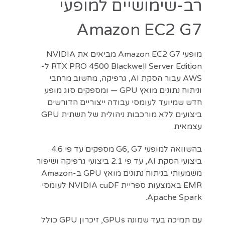
רב-שימושיים למופעי
Amazon EC2 G7
מופעי Amazon EC2 G7 מביאים את NVIDIA
RTX PRO 4500 Blackwell Server Edition ל-
AWS עבור הסקת AI, גרפיקה, מחשוב מרחבי
וניתוח נתונים מואץ GPU — ומספקים סוג מופע
חדש שמיועד לעומסי עבודה ייצוריים הדורשים
ביצועים ללא מורכבות ניהולית של תשתית GPU
עצמאית.
בהשוואה למופעי G6, G7 מספקים עד פי 4.6
ביצועי הסקת AI, עד פי 2.1 ביצועי גרפיקה ושיפור
משמעותי בניתוח נתונים מואץ GPU ב-Amazon
EMR באמצעות ספריית NVIDIA cuDF לעומסי
Apache Spark.
עם תמיכה בעד שמונה GPUs, זיכרון GPU כולל