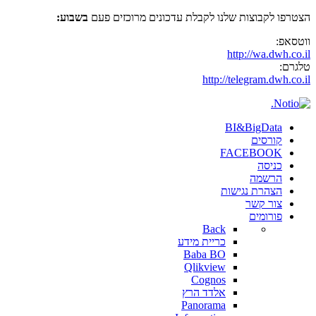
הצטרפו לקבוצות שלנו לקבלת עדכונים מרוכזים פעם
בשבוע:
ווטסאפ:
http://wa.dwh.co.il
טלגרם:
http://telegram.dwh.co.il
BI&BigData
קורסים
FACEBOOK
כניסה
הרשמה
הצהרת נגישות
צור קשר
פורומים
Back
כריית מידע
Baba BO
Qlikview
Cognos
אלדד הרץ
Panorama