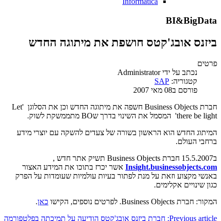
Informatica
BI&BigData
ביזנס אובג'קטס חושפת את מיתוגה החדש
פרטים
נכתב על ידי
Administrator
קטגוריה:
SAP
פורסם ב08 מאי 2007
חברת Business Objects חשפה את מיתוגה החדש וכן את הסלוגן 'Let
there be light' המסמל את השינוי בדרך שBO מתממשקת לשוק.
המיתוג החדש הוא הראשון בשורה של צעדים להשקה עם יוצרי מידע
ברחבי העולם.
ב15.5.2007 חברת Business Objects תשיק אתר חדש ,
Insight.businessobjects.com
אשר יכרז בתוכו את המידע האצור
באנשי מקצוע וזאת על מנת לפתור בעיות עולמיות שעומדות על הפרק
כגון שינויים אקלימים.
המקור: חברת Business Objects. לפרטים נוספים, הקישו
כאן
.
Previous article: חברת ביזנס אובג'קטס הודיעה על תמיכתה בפלטפורמה