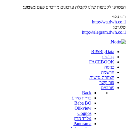
הצטרפו לקבוצות שלנו לקבלת עדכונים מרוכזים פעם
בשבוע:
ווטסאפ:
http://wa.dwh.co.il
טלגרם:
http://telegram.dwh.co.il
BI&BigData
קורסים
FACEBOOK
כניסה
הרשמה
הצהרת נגישות
צור קשר
פורומים
Back
כריית מידע
Baba BO
Qlikview
Cognos
אלדד הרץ
Panorama