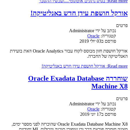
Read more: בסיס נתונים אוטונומי....ועכשיו ההסבר
אורקל חושפת עידן חדש באנליטיקה!
פרטים
נכתב על ידי
Administrator
קטגוריה:
Oracle
פורסם ב03 יולי 2019
אורקל חושפת חזון מבוסס לקוח עבור Oracle Analytics וזאת בועידת
האנליטיקה של החברה.
Read more: אורקל חושפת עידן חדש באנליטיקה!
שוחררה Oracle Exadata Database
Machine X8
פרטים
נכתב על ידי
Administrator
קטגוריה:
Oracle
פורסם ב17 יוני 2019
Oracle Exadata Database Machine X8 שהוכרזה לפני מספר ימים,
מציגה חומרה פורצת דרך וכן שיפורי תוכנה וויכולות ML יחודיות.