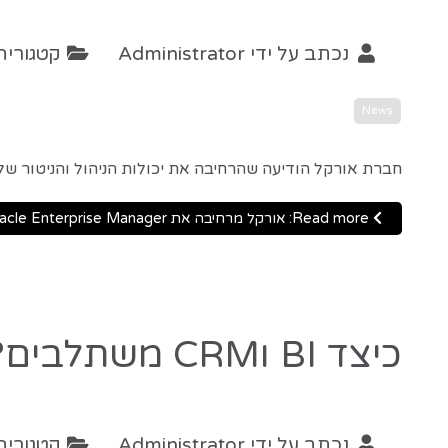
נכתב על ידי
Administrator
קטגוריה
News
חברת אורקל הודיעה שהרחיבה את יכולות הניהול והניטור של Oracle Enterprise Manager לMySQL
Read more: אורקל מרחיבה את Oracle Enterprise Manager לMySQL
כיצד BI וCRM משתלבים?
נכתב על ידי
Administrator
קטגוריה