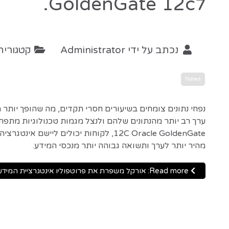
לGoldenGate 12c.
נכתב על ידי
Administrator
קטגוריה
News
נפחי נתונים צומחים בשיעורים חסרי תקדים, מה שהופך יותר
ערך רב יותר מהנתונים שלהם ולנצל מגמות טכנולוגיות מתפתחות
12C Oracle GoldenGate, לקוחות יכולים
מהיר יותר לערך ותשואה גבוהה יותר מנכסי המידע.
Read more: אורקל משפרת את פרוטפוליו אינטגרציית המידע באמצעות שיפורים נרחבים לGoldenGate 12c.