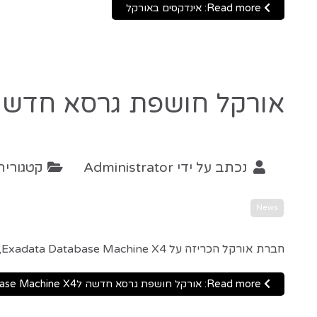
Read more: אינדקסים באורקל
אורקל חושפת גרסא חדשה לta Database Machine X4
נכתב על ידי
Administrator
קטגוריה
News
חברת אורקל הכריזה על Exadata Database Machine X4, אשר מיישמת ביצועים משופרים למערכות OLTP, וDWH.
Read more: אורקל חושפת גרסא חדשה לExadata Database Machine X4