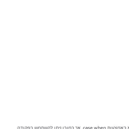
ישנם הרבה מקרים שבהם אנו נזקקים לקבוע מי מבין סדרה של נתונים הוא הגדול ביותר או הקטן ביותר. דרך אחת לבצע זאת היא באמצעות case when, אך כמובן ניתן להשתמש בפקודה