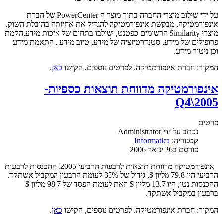
על ידי שילוב מוצרי החברה בתוך מוצר ה PowerCenter של חברת
אינפורמטיקה, מבקשת אינפורמטיקה להגדיל את אחיזתה בהובלת השוק.
מוצרי Similarity הרשומים כפטנט, ישולבו בתחום של איכות מידע,הקמת
פרופילים של מידע, סטנדרטיזציה של מידע, טיוב מידע , התאמת מידע
וכן ניטור מידע.
המקור: חברת אינפורמטיקה. לפרטים נוספים, הקישו
כאן
.
אינפורמטיקה מדווחת תוצאות כספיות-
Q4\2005
פרטים
נכתב על ידי
Administrator
קטגוריה:
Informatica
פורסם ב26 ינואר 2006
אינפורמטיקה מדווחת תוצאות לרבעות הרביעי 2005. ההכנסות לרבעות
הרביעי היו 79.8 מליון $, גידול של 33% לעומת הרבעון המקביל אשתקד.
ההכנסות נטו, היו 13.7 מליון $ וזאת לעומת הפסד של 98.7 מליון $
ברבעון במקביל אשתקד.
המקור: חברת אינפורמטיקה. לפרטים נוספים, הקישו
כאן
.