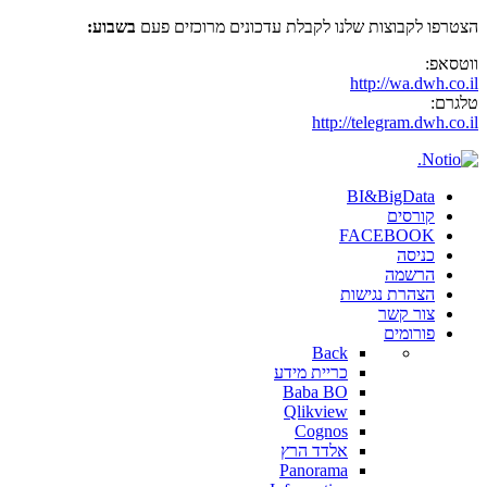
הצטרפו לקבוצות שלנו לקבלת עדכונים מרוכזים פעם
בשבוע:
ווטסאפ:
http://wa.dwh.co.il
טלגרם:
http://telegram.dwh.co.il
BI&BigData
קורסים
FACEBOOK
כניסה
הרשמה
הצהרת נגישות
צור קשר
פורומים
Back
כריית מידע
Baba BO
Qlikview
Cognos
אלדד הרץ
Panorama