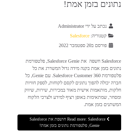
נתונים בזמן אמת!
נכתב על ידי
Administrator
קטגוריה:
Salesforce
פורסם ב20 ספטמבר 2022
Salesforce חשפה את Salesforce Genie, פלטפורמת
נתונים בזמן אמת בקנה מידה גדול המשדרג את כל
פלטפורמת Salesforce Customer 360. עם Genie, כל
חברה יכולה להפוך נתונים לקסם לקוחות, לספק חוויות
חלקות, מותאמות אישית מאוד במכירות, שירות, שיווק
ומסחר, שמתאימות באופן רציף למידע ולצרכי הלקוח
המשתנים בזמן אמת.
Read more: Salesforce חושפת את Salesforce
Genie, פלטפורמת נתונים בזמן אמת!