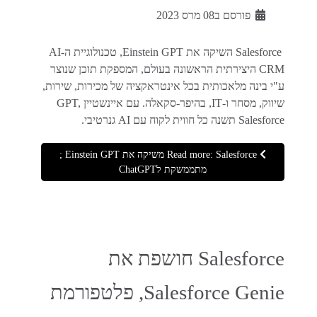
פורסם ב08 מרס 2023
Salesforce השיקה את Einstein GPT, טכנולוגיית ה-AI
CRM היצירתית הראשונה בעולם, המספקת תוכן שנוצר
ע"י בינה מלאכותית בכל אינטראקציה של מכירות, שירות,
שיווק, מסחר ו-IT, בהיפר-סקאלה. עם איינשטיין GPT,
Salesforce תשנה כל חווית לקוח עם AI גנרטיבי.
Read more: Salesforce משיקה את Einstein GPT ;
מתממשקת לChatGPT
Salesforce חושפת את
Salesforce Genie, פלטפורמת