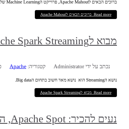
ברוכים הבאים לApache Mahout, פרוייקט הMachine Learning של Apache.
Read more: ברוכים הבאים לApache Mahout
מבוא לApache Spark Streaming
נכתב על ידי
Administrator
קטגוריה:
Apache
פו
נושא הStreaming הוא נושא מאד חשוב בתחום הBig data.
Read more: מבוא לApache Spark Streaming
נעים להכיר: Apache Spot, המוצר המהפכני המנטר איומי סייבר באמצעות לימוד מכונה