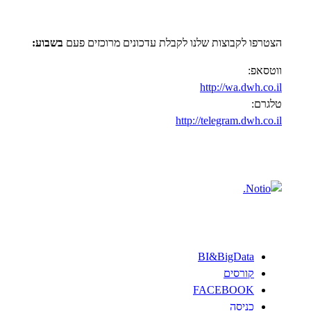
הצטרפו לקבוצות שלנו לקבלת עדכונים מרוכזים פעם
בשבוע:
ווטסאפ:
http://wa.dwh.co.il
טלגרם:
http://telegram.dwh.co.il
BI&BigData
קורסים
FACEBOOK
כניסה