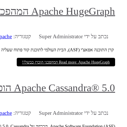
Apache HugeGraph המהפכני הוכרז כבשל!!
נכתב על ידי
Super Administrator
קטגוריה:
pache
קרן התוכנה אפאצ'י (ASF), הבית העולמי לתוכנת קוד פתוח שעליה מסתמך העולם, הודיעה היום כי Apache HugeGraph הפך לפרויקט ברמת Top-Level (TLP).
Read more: Apache HugeGraph המהפכני הוכרז כבשל!!
Apache Cassandra® 5.0 הוכרזה
נכתב על ידי
Super Administrator
קטגוריה:
pache
Apache Software Foundation (ASF), הכריזה על Apache Cassandra® 5.0. Cassandra היא פלטפורמת ניהול מסדי נתונים מבוזרת בקוד פתוח, בעלת ביצועים גבוהים.