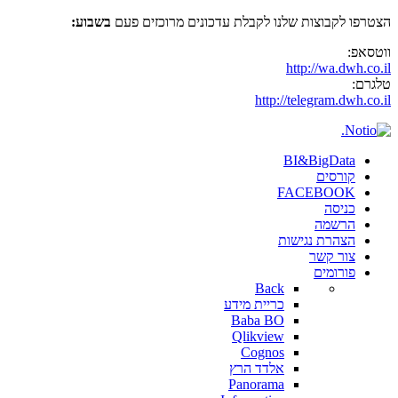
הצטרפו לקבוצות שלנו לקבלת עדכונים מרוכזים פעם
בשבוע:
ווטסאפ:
http://wa.dwh.co.il
טלגרם:
http://telegram.dwh.co.il
BI&BigData
קורסים
FACEBOOK
כניסה
הרשמה
הצהרת נגישות
צור קשר
פורומים
Back
כריית מידע
Baba BO
Qlikview
Cognos
אלדד הרץ
Panorama