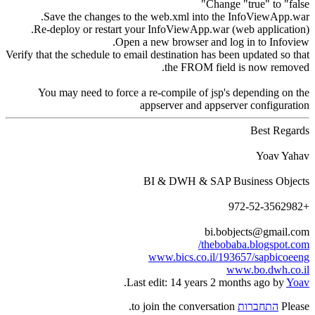
Change "true" to "false"
Save the changes to the web.xml into the InfoViewApp.war.
Re-deploy or restart your InfoViewApp.war (web application).
Open a new browser and log in to Infoview.
Verify that the schedule to email destination has been updated so that
the FROM field is now removed.
You may need to force a re-compile of jsp's depending on the
appserver and appserver configuration
Best Regards
Yoav Yahav
BI & DWH & SAP Business Objects
+972-52-3562982
bi.bobjects@gmail.com
thebobaba.blogspot.com/
www.bics.co.il/193657/sapbicoeeng
www.bo.dwh.co.il
.
Last edit: 14 years 2 months ago by
Yoav
Please
התחברות
to join the conversation.