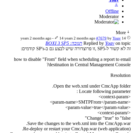
Offline
Moderator
More
-
14 years 2 months ago
#7679
by
Yoav
14 years 2 months ago
on topic
Yoav
Replied by
תגובה: BOXI 3 SP5
זה לא קשור ל-SP5 ,זו פרוצדורה שיש לבצע גם ב-SP's קודמים:
how to disable "From" field when scheduling a report to email
destination in Central Management Console?
Resolution
Open the web.xml under CmcApp folder.
Locate following parameter :
<context-param>
<param-name>SMTPFrom</param-name>
<param-value>true</param-value>
</context-param>
Change "true" to "false"
Save the changes to the web.xml into the CmcApp.war.
Re-deploy or restart your CmcApp.war (web application).