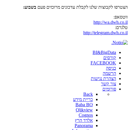
הצטרפו לקבוצות שלנו לקבלת עדכונים מרוכזים פעם
בשבוע:
ווטסאפ:
http://wa.dwh.co.il
טלגרם:
http://telegram.dwh.co.il
BI&BigData
קורסים
FACEBOOK
כניסה
הרשמה
הצהרת נגישות
צור קשר
פורומים
Back
כריית מידע
Baba BO
Qlikview
Cognos
אלדד הרץ
Panorama