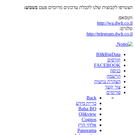
הצטרפו לקבוצות שלנו לקבלת עדכונים מרוכזים פעם
בשבוע:
ווטסאפ:
http://wa.dwh.co.il
טלגרם:
http://telegram.dwh.co.il
BI&BigData
קורסים
FACEBOOK
כניסה
הרשמה
הצהרת נגישות
צור קשר
פורומים
Back
כריית מידע
Baba BO
Qlikview
Cognos
אלדד הרץ
Panorama